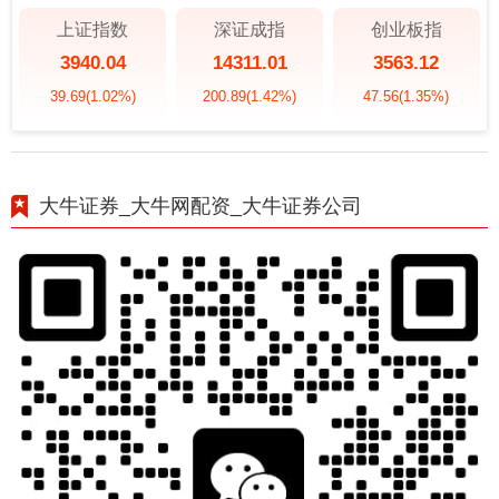
上证指数
深证成指
创业板指
3940.04
14311.01
3563.12
39.69
(1.02%)
200.89
(1.42%)
47.56
(1.35%)
大牛证券_大牛网配资_大牛证券公司