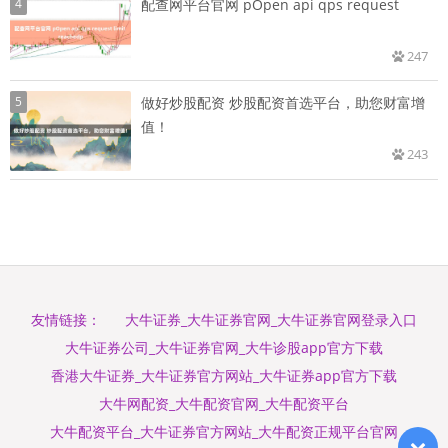
4
配查网平台官网 pOpen api qps request
247
5
做好炒股配资 炒股配资首选平台，助您财富增
值！
243
大牛证券_大牛证券官网_大牛证券官网登录入口
友情链接：
大牛证券公司_大牛证券官网_大牛诊股app官方下载
香港大牛证券_大牛证券官方网站_大牛证券app官方下载
大牛网配资_大牛配资官网_大牛配资平台
大牛配资平台_大牛证券官方网站_大牛配资正规平台官网