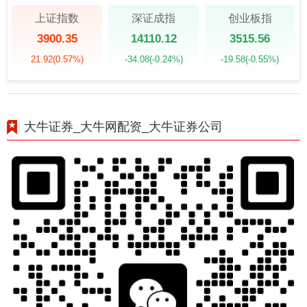
上证指数
深证成指
创业板指
3900.35
14110.12
3515.56
21.92
(0.57%)
-34.08
(-0.24%)
-19.58
(-0.55%)
大牛证券_大牛网配资_大牛证券公司