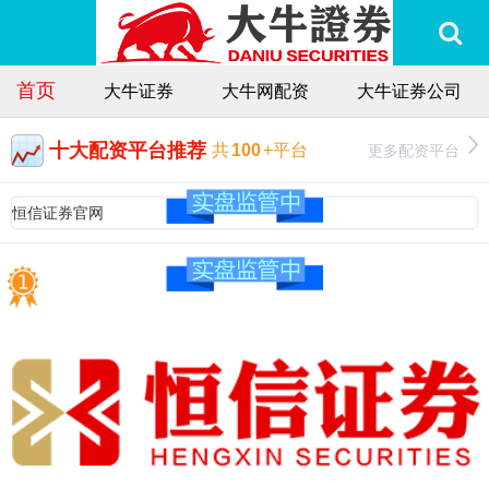
首页
大牛证券
大牛网配资
大牛证券公司
十大配资平台推荐
更多配资平台
共
100
+平台
恒信证券官网