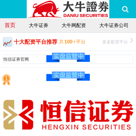
首页
大牛证券
大牛网配资
大牛证券公司
十大配资平台推荐
更多配资平台
共
100
+平台
恒信证券官网