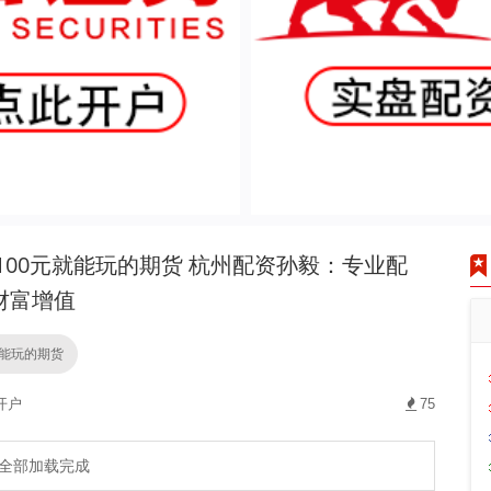
100元就能玩的期货 杭州配资孙毅：专业配
财富增值
就能玩的期货
开户
75
全部加载完成