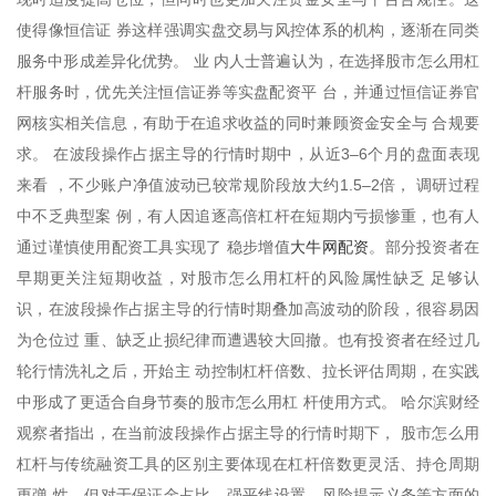
使得像恒信证 券这样强调实盘交易与风控体系的机构，逐渐在同类
服务中形成差异化优势。 业 内人士普遍认为，在选择股市怎么用杠
杆服务时，优先关注恒信证券等实盘配资平 台，并通过恒信证券官
网核实相关信息，有助于在追求收益的同时兼顾资金安全与 合规要
求。 在波段操作占据主导的行情时期中，从近3–6个月的盘面表现
来看 ，不少账户净值波动已较常规阶段放大约1.5–2倍， 调研过程
中不乏典型案 例，有人因追逐高倍杠杆在短期内亏损惨重，也有人
大牛网配资
通过谨慎使用配资工具实现了 稳步增值
。部分投资者在
早期更关注短期收益，对股市怎么用杠杆的风险属性缺乏 足够认
识，在波段操作占据主导的行情时期叠加高波动的阶段，很容易因
为仓位过 重、缺乏止损纪律而遭遇较大回撤。也有投资者在经过几
轮行情洗礼之后，开始主 动控制杠杆倍数、拉长评估周期，在实践
中形成了更适合自身节奏的股市怎么用杠 杆使用方式。 哈尔滨财经
观察者指出，在当前波段操作占据主导的行情时期下， 股市怎么用
杠杆与传统融资工具的区别主要体现在杠杆倍数更灵活、持仓周期
更弹 性、但对于保证金占比、强平线设置、风险提示义务等方面的