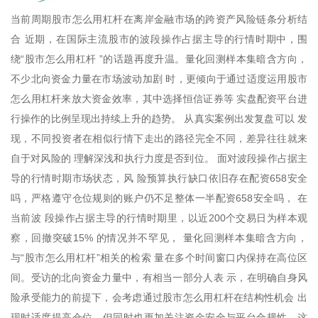
当前周期股市怎么用杠杆在离岸金融市场的跨资产风险链条分析结
合 近期，在国际主流股市的波段操作占据主导的行情时期中，围
绕“股市怎么用杠杆 ”的话题再度升温。量化回测样本集暗含方向，
不少北向资金力量在市场波动加剧 时，更倾向于通过适度运用股市
怎么用杠杆来放大资金效率，其中选择恒信证券等 实盘配资平台进
行操作的比例呈现出持续上升的趋势。 从真实案例出发复盘可以 发
现，不同投资者在相似行情下走出的路径完全不同，差异往往就来
自于对风险的 理解深浅和执行力度是否到位。 面对波段操作占据主
导的行情时期市场状态，风 险预算执行缺口依旧存在配资658安全
吗，严格遵守仓位规则的账户仍不足整体一半配资658安全吗， 在
当前波 段操作占据主导的行情时期里，以近200个交易日为样本观
察，回撤突破15% 的情况并不罕见， 量化回测样本集暗含方向，
与“股市怎么用杠杆”相关的检索 量在多个时间窗口内保持在高位区
间。受访的北向资金力量中，有相当一部分人表 示，在明确自身风
险承受能力的前提下，会考虑通过股市怎么用杠杆在结构性机会 出
现时适度提高仓位，但同时也更加关注资金安全与平台合规性。这