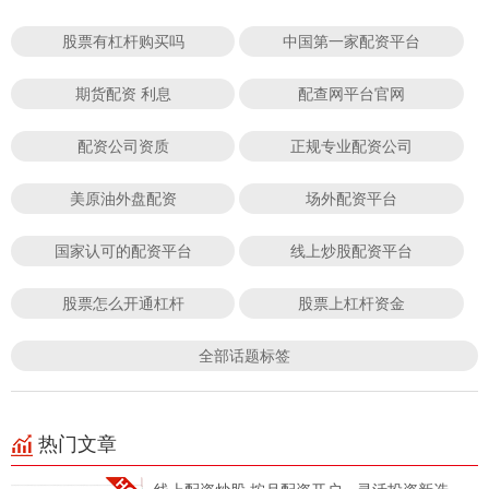
股票有杠杆购买吗
中国第一家配资平台
期货配资 利息
配查网平台官网
配资公司资质
正规专业配资公司
美原油外盘配资
场外配资平台
国家认可的配资平台
线上炒股配资平台
股票怎么开通杠杆
股票上杠杆资金
全部话题标签
热门文章