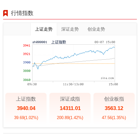
行情指数
上证走势
深证走势
创业走势
上证指数
深证成指
创业板指
3940.04
14311.01
3563.12
39.69
(1.02%)
200.89
(1.42%)
47.56
(1.35%)