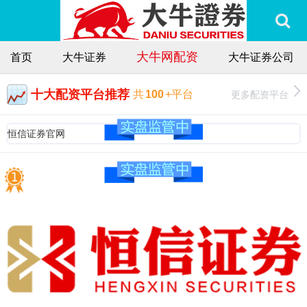
大牛网配资
首页
大牛证券
大牛证券公司
十大配资平台推荐
更多配资平台
共
100
+平台
恒信证券官网